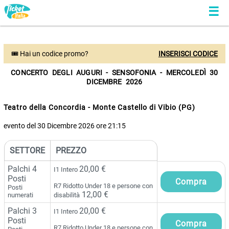
🎟 Hai un codice promo?
INSERISCI CODICE
CONCERTO DEGLI AUGURI - SENSOFONIA - MERCOLEDÌ 30
DICEMBRE 2026
Teatro della Concordia - Monte Castello di Vibio (PG)
evento del 30 Dicembre 2026 ore 21:15
SETTORE
PREZZO
Palchi 4
20,00 €
I1 Intero
Posti
R7 Ridotto Under 18 e persone con
Posti
12,00 €
numerati
disabilità
Palchi 3
20,00 €
I1 Intero
Posti
R7 Ridotto Under 18 e persone con