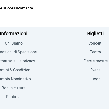
ate successivamente.
Informazioni
Biglietti
Chi Siamo
Concerti
mazioni di Spedizione
Teatro
rmativa sulla privacy
Fiere e mostre
rmini & Condizioni
Eventi
ambio Nominativo
Luoghi
Bonus cultura
Rimborsi