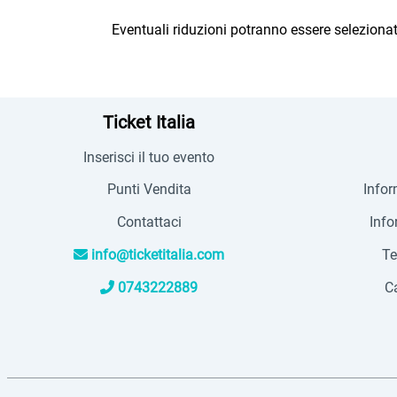
Eventuali riduzioni potranno essere selezion
Ticket Italia
Inserisci il tuo evento
Punti Vendita
Infor
Contattaci
Info
info@ticketitalia.com
Te
0743222889
C