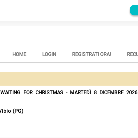
HOME
LOGIN
REGISTRATI ORA!
REC
WAITING FOR CHRISTMAS - MARTEDÌ 8 DICEMBRE 2026
Vibio (PG)