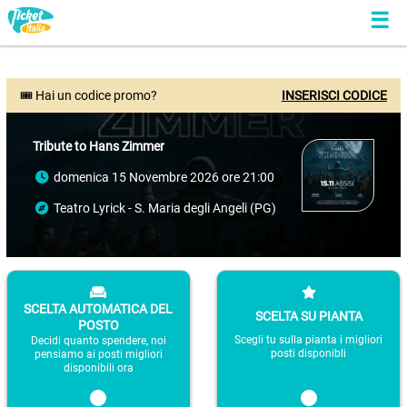
🎟 Hai un codice promo?
INSERISCI CODICE
Tribute to Hans Zimmer
domenica 15 Novembre 2026 ore 21:00
Teatro Lyrick - S. Maria degli Angeli (PG)
SCELTA AUTOMATICA DEL
SCELTA SU PIANTA
POSTO
Scegli tu sulla pianta i migliori
Decidi quanto spendere, noi
posti disponibli
pensiamo ai posti migliori
disponibili ora